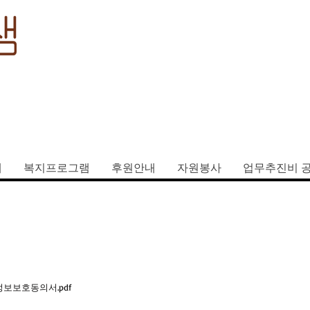
설
개
복지프로그램
후원안내
자원봉사
업무추진비 
정보보호동의서.pdf